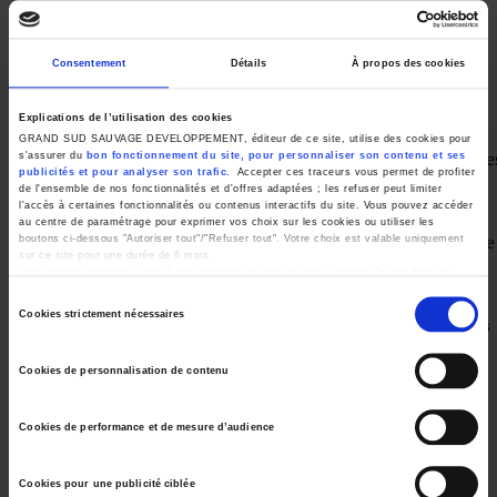
Consentement
Détails
À propos des cookies
Explications de l’utilisation des cookies
GRAND SUD SAUVAGE DEVELOPPEMENT, éditeur de ce site, utilise des cookies pour
Gémo est une marque française de vêtements, chaussure
s'assurer du
bon fonctionnement du site, pour personnaliser son contenu et ses
publicités et pour analyser son trafic.
Accepter ces traceurs vous permet de profiter
et accessoires, à prix accessibles, et cela pour toute la
de l'ensemble de nos fonctionnalités et d'offres adaptées ; les refuser peut limiter
l'accès à certaines fonctionnalités ou contenus interactifs du site. Vous pouvez accéder
famille !
au centre de paramétrage pour exprimer vos choix sur les cookies ou utiliser les
Gémo regroupe plus de 400 magasins en France, et une
boutons ci-dessous "Autoriser tout"/"Refuser tout". Votre choix est valable uniquement
sur ce site pour une durée de 6 mois.
trentaine de magasins à l’étranger pour proposer une
Vous pouvez changer d'avis à tout moment en cliquant sur le bouton "paramétrer les
cookies" en bas de chaque page de notre site.
mode attractive à tous.
Sélection
Cookies strictement nécessaires
Découvrez une mode stylée et accessible pour tous les
du
membres de votre famille, de la naissance à l’adulte,
consentement
Cookies de personnalisation de contenu
pour vous faire plaisir.
Cookies de performance et de mesure d’audience
EN SAVOIR PLUS
Cookies pour une publicité ciblée